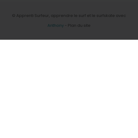
© Apprenti Surfeur, apprendre le surf et le surfskate avec
Anthony
-
Plan du site