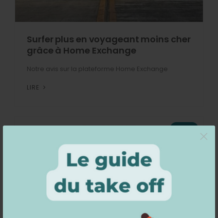
Surfer plus en voyageant moins cher
grâce à Home Exchange
Notre avis sur la plateforme Home Exchange
LIRE
Surf
×