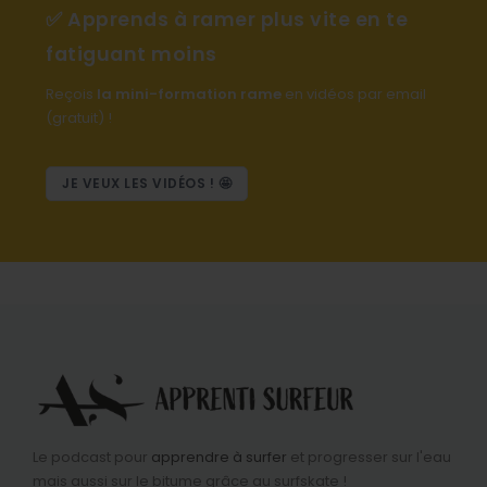
✅ Apprends à ramer plus vite en te
fatiguant moins
Reçois
la mini-formation rame
en vidéos par email
(gratuit) !
JE VEUX LES VIDÉOS ! 🤩
Le podcast pour
apprendre à surfer
et progresser sur l'eau
mais aussi sur le bitume grâce au surfskate !