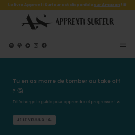
Le livre Apprenti Surfeur est disponible
sur Amazon
! 📙
SURF
SURFSKATE
Tu en as marre de tomber au take off
LE LIVRE 🔥
? 🤔
SHOP
Télécharge le guide pour apprendre et progresser ! 🔥
A PROPOS
JE LE VEUUUX ! 🥳