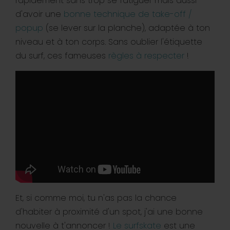
rapidement sans trop se fatiguer mais aussi
d'avoir une
bonne technique de take-off /
popup
(se lever sur la planche), adaptée à ton
niveau et à ton corps. Sans oublier l'étiquette
du surf, ces fameuses
règles à respecter
!
Et, si comme moi, tu n'as pas la chance
d'habiter à proximité d'un spot, j'ai une bonne
nouvelle à t'annoncer !
Le surfskate
est une