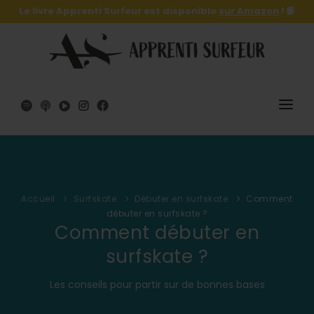
Le livre Apprenti Surfeur est disponible
sur Amazon
! 📙
SURF
SURFSKATE
Accueil
Surfskate
Débuter en surfskate
Comment
LE LIVRE 🔥
débuter en surfskate ?
Comment débuter en
SHOP
surfskate ?
A PROPOS
Les conseils pour partir sur de bonnes bases