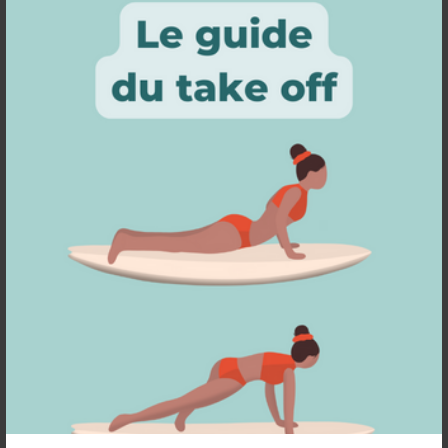
bien pouvoir faire du surfskate et maintenant je
vois des spots partout. Je trouve des nouveaux
endroits et j'analyse chaque surface. N'hésite pas
à t'aider de Google Maps en mode satellite pour
trouver des surfaces bétonnées autour de chez
toi.
Sécurité et protections
Rien ne t'oblige à mettre un casque et/ou des
protections si tu n'en as pas envie. Mais sache
que cela peut vraiment te permettre de te sentir
plus à l'aise, plus en confiance et d'éviter certains
bobos. En entraînement surf on tombe peu et on
se fait rarement mal. Pour moi ce sont les
coudières et les protège-poignets qui sont les
plus importants (pour l'entraînement surfskate),