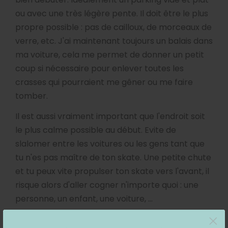
ou avec une très légère pente. Il doit être le plus
propre possible : pas de cailloux, de morceaux de
verre, etc. J'ai maintenant toujours un balais dans
ma voiture, cela me permet de donner un petit
coup si nécessaire pour enlever toutes les
crasses qui pourraient me gêner ou me faire
tomber.
Il est aussi vraiment important que l'endroit soit
le plus calme possible au début. Evite de
slalomer entre les voitures ou les gens tant que
tu n'es pas maître de ton skate. Une petite chute
et tu peux vite propulser ton skate vers l'avant, il
risque alors d'aller cogner n'importe quoi : une
personne, un enfant, une voiture, ...
×
Lorsque j'ai débuté, je me demandais où j'allais