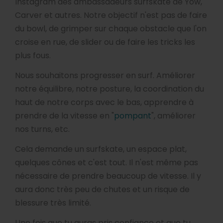
Instagram des ambassadeurs surfskate de Yow,
Carver et autres. Notre objectif n'est pas de faire
du bowl, de grimper sur chaque obstacle que l'on
croise en rue, de slider ou de faire les tricks les
plus fous.
Nous souhaitons progresser en surf. Améliorer
notre équilibre, notre posture, la coordination du
haut de notre corps avec le bas, apprendre à
prendre de la vitesse en "
pompant
", améliorer
nos turns, etc.
Cela demande un surfskate, un espace plat,
quelques cônes et c'est tout. Il n'est même pas
nécessaire de prendre beaucoup de vitesse. Il y
aura donc très peu de chutes et un risque de
blessure très limité.
Une fois que tu auras pris confiance et que tu