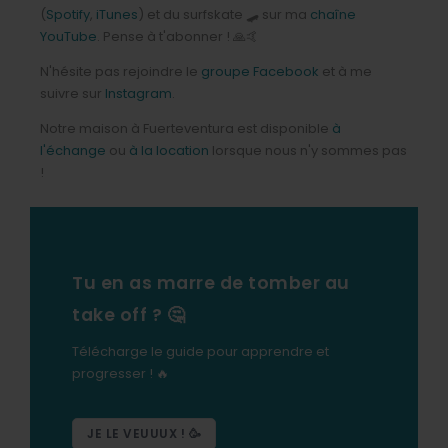
(
Spotify
,
iTunes
) et du surfskate 🛹 sur ma
chaîne
YouTube
. Pense à t'abonner ! 🙏🤙
N'hésite pas rejoindre le
groupe Facebook
et à me
suivre sur
Instagram
.
Notre maison à Fuerteventura est disponible
à
l'échange
ou
à la location
lorsque nous n'y sommes pas
!
Tu en as marre de tomber au
take off ? 🤔
Télécharge le guide pour apprendre et
progresser ! 🔥
JE LE VEUUUX ! 🥳