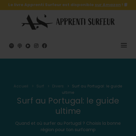
Le livre Apprenti Surfeur est disponible
sur Amazon
! 📙
SURF
SURFSKATE
Accueil
Surf
Divers
Surf au Portugal: le guide
LE LIVRE 🔥
ultime
Surf au Portugal: le guide
SHOP
ultime
A PROPOS
Quand et où surfer au Portugal ? Choisis la bonne
région pour ton surfcamp