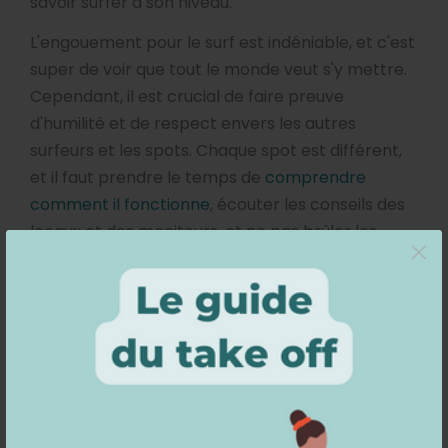
savoir surfer à son niveau.
L'engouement pour le surf est indéniable, et c'est
super de voir que tout le monde veut s'y mettre.
Cependant, il est crucial de faire preuve
d'humilité et de respect envers les autres
surfeurs et les spots. Chaque spot est différent,
et il faut prendre le temps de
comprendre
comment il fonctionne
, écouter les conseils des
locaux et des moniteurs, et ne pas brûler les
×
étapes.
Malheureusement, il arrive que certains
débutants se mettent en danger en allant surfer
sur des spots qui ne sont pas adaptés à leur
niveau. C'est là que nous, en tant que moniteurs
et surfeurs aguerris, avons la responsabilité
d'informer et de sensibiliser ces personnes
aux