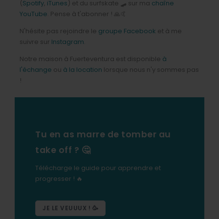
(
Spotify
,
iTunes
) et du surfskate 🛹 sur ma
chaîne
YouTube
. Pense à t'abonner ! 🙏🤙
N'hésite pas rejoindre le
groupe Facebook
et à me
suivre sur
Instagram
.
Notre maison à Fuerteventura est disponible
à
l'échange
ou
à la location
lorsque nous n'y sommes pas
!
Tu en as marre de tomber au
take off ? 🤔
Télécharge le guide pour apprendre et
progresser ! 🔥
JE LE VEUUUX ! 🥳