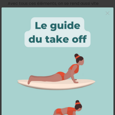
Avec tous ces éléments, on se rend aussi vite
×
compte qu’il est difficile de carver en ville, sauf
lorsqu’on arrive à un endroit où il y a plus
d’espace comme sur une route piétonne assez
large ou sur une place. Là, on peut s’éclater,
prendre un peu de vitesse
et
enchaîner les
virages
. Mais il faudra souvent se laisser rouler sur
son surfskate pour avancer en ligne droite
comme sur un skate normal. Par exemple parce
qu’on est sur une piste cyclable ou un trottoir
étroit.
Un surfskate permet tout de même de se
déplacer plus vite qu’à pieds en ville mais cela
demande d’être très attentif pour éviter les
accidents et d’accepter de devoir descendre de
son skate régulièrement. Evidemment, avec les