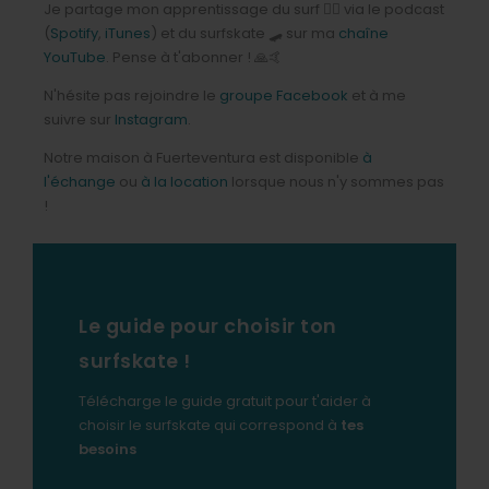
Je partage mon apprentissage du surf 🏄‍♂️ via le podcast
(
Spotify
,
iTunes
) et du surfskate 🛹 sur ma
chaîne
YouTube
. Pense à t'abonner ! 🙏🤙
N'hésite pas rejoindre le
groupe Facebook
et à me
suivre sur
Instagram
.
Notre maison à Fuerteventura est disponible
à
l'échange
ou
à la location
lorsque nous n'y sommes pas
!
Le guide pour choisir ton
surfskate !
Télécharge le guide gratuit pour t'aider à
choisir le surfskate qui correspond à
tes
besoins