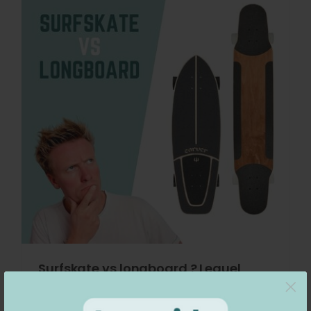
Surfskate vs longboard ? Lequel
×
choisir ?
Surfskate vs longboard, lequel est fait pour toi ?