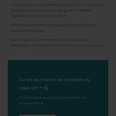
Je partage mon apprentissage du surf 🏄‍♂️ via le podcast
(
Spotify
,
iTunes
) et du surfskate 🛹 sur ma
chaîne
YouTube
. Pense à t'abonner ! 🙏🤙
N'hésite pas rejoindre le
groupe Facebook
et à me
suivre sur
Instagram
.
Notre maison à Fuerteventura est disponible
à
l'échange
ou
à la location
lorsque nous n'y sommes pas
!
Tu en as marre de tomber au
take off ? 🤔
Télécharge le guide pour apprendre et
progresser ! 🔥