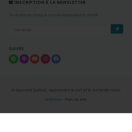
INSCRIPTION À LA NEWSLETTER
Tu recevras chaque nouvel épisode par email
SUIVRE
© Apprenti Surfeur, apprendre le surf et le surfskate avec
Anthony
-
Plan du site