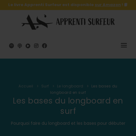
Le livre Apprenti Surfeur est disponible
sur Amazon
! 📙
SURF
SURFSKATE
Accueil
Surf
Le longboard
Les bases du
LE LIVRE 🔥
longboard en surf
Les bases du longboard en
SHOP
surf
A PROPOS
Pourquoi faire du longboard et les bases pour débuter