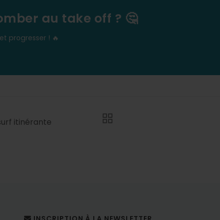
omber au take off ? 🤔
t progresser ! 🔥
urf itinérante
INSCRIPTION À LA NEWSLETTER