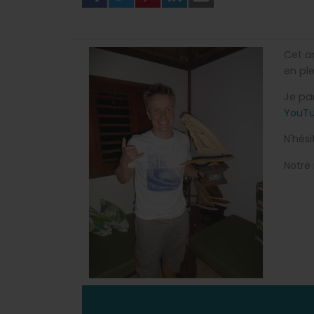
Cet ar
en ple
Je par
YouT
N'hési
Notre