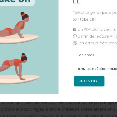
🏄‍♂️
Télécharge le guide po
ton take off !
📘 Un PDF clair avec ill
⏱ 5 min de lecture = 1 
🤯 Les erreurs fréquent
Ton email
NON, JE PRÉFÈRE TOM
né de technique
surf
et
surfskate
. Il nous parle de sa visio
JE LE VEUX !
 auxquelles
un débutant en surf
est confronté avant de po
rfskate, qu’il permet d’entraîner tout ce qui se passe apr
puis et nos virages. Il attire d’ailleurs notre attention s
ate sinon on prend vite des mauvaises habitudes qu’on ne po