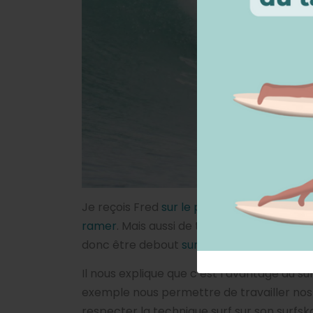
Je reçois Fred
sur le podcast
, un passion
ramer
. Mais aussi de toutes les difficultés
donc être debout
sur sa planche
.
Il nous explique que c’est l’avantage du su
exemple nous permettre de travailler nos ap
respecter la technique surf sur son surfsk