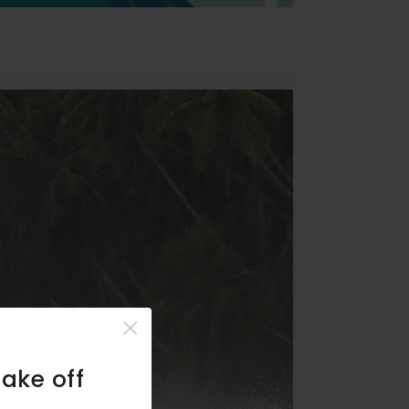
×
take off