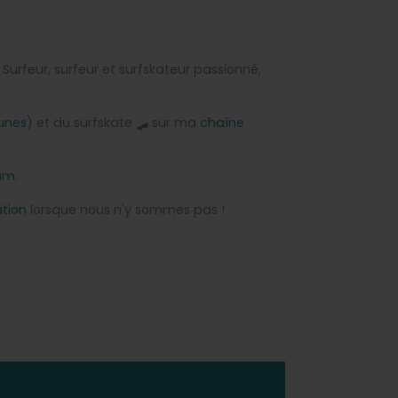
i Surfeur, surfeur et surfskateur passionné,
unes
) et du surfskate 🛹 sur ma
chaîne
am
.
ation
lorsque nous n'y sommes pas !