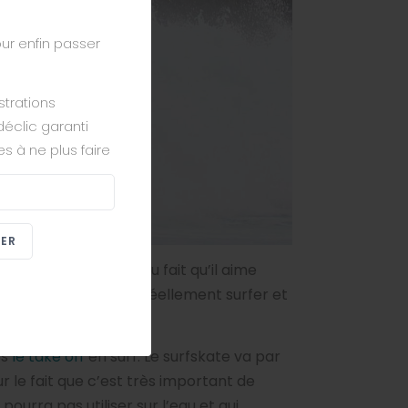
ur enfin passer
ustrations
déclic garanti
es à ne plus faire
BER
n du surf, notamment du fait qu’il aime
uvoir commencer à réellement surfer et
ès
le take off
en surf. Le surfskate va par
ur le fait que c’est très important de
urra pas utiliser sur l’eau et qui