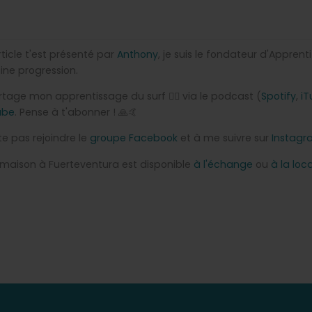
ticle t'est présenté par
Anthony
, je suis le fondateur d'Apprent
ine progression.
tage mon apprentissage du surf 🏄‍♂️ via le podcast (
Spotify
,
iT
ube
. Pense à t'abonner ! 🙏🤙
te pas rejoindre le
groupe Facebook
et à me suivre sur
Instagr
 maison à Fuerteventura est disponible
à l'échange
ou
à la loc