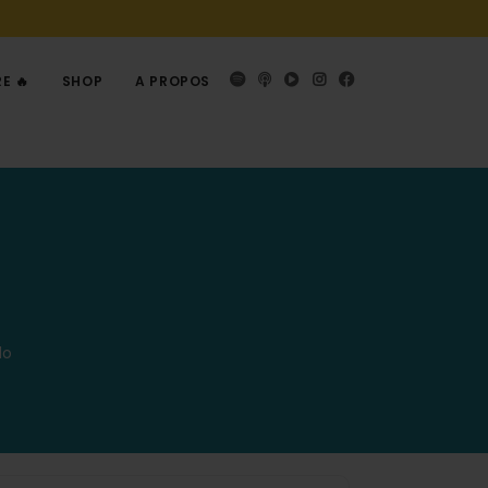
RE 🔥
SHOP
A PROPOS
do